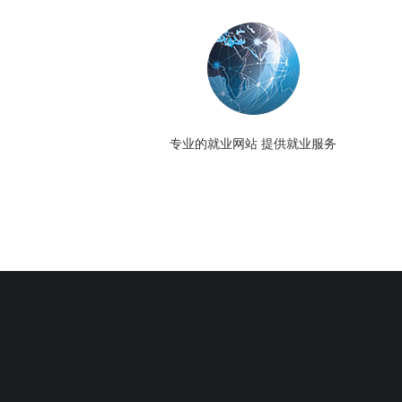
专业的就业网站 提供就业服务