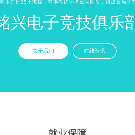
上，至少开设35个班级，可供教练选择优秀队员，组成最强阵
铭兴电子竞技俱乐
关于我们
在线资讯
就业保障