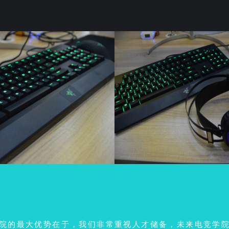
键盘
耳机
院的最大优势在于，我们非常重视人才储备，未来电竞学