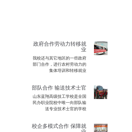
政府合作劳动力转移就
业
我校还与其它地区的一些政府
部门合作，进行农村劳动力的
集体培训和转移就业
部队合作 输送技术士官
山东蓝翔高级技工学校是全国
民办职业院校中唯一向部队输
送专业技术士官的学校
校企多模式合作 保障就
业