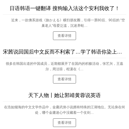
日语韩语一键翻译 搜狗输入法这个安利我收了！
近来，一款佛系游戏《旅かえる》横扫朋友圈，引得一票80后、90后的 “空
巢老人”母爱泛滥，沉迷养蛙…
查看详情
宋茜说回国后中文反而不利索了…学了韩语你染上了哪些“毛病”？
很多在韩国出道的中国成员，近期都展开了在国内的积极活动，张艺兴，王嘉
尔，周洁琼，程潇在《…
查看详情
天下人物丨她让郭靖黄蓉说英语
在浩如烟海的中文文学作品中，金庸武侠小说拥有特殊的江湖地位。无论身在何
处，哪个金庸迷心中没藏着一个仗剑…
查看详情